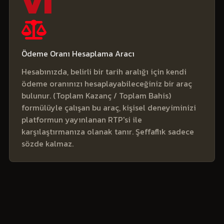
Ödeme Oranı Hesaplama Aracı
Hesabınızda, belirli bir tarih aralığı için kendi
ödeme oranınızı hesaplayabileceğiniz bir araç
bulunur. (Toplam Kazanç / Toplam Bahis)
formülüyle çalışan bu araç, kişisel deneyiminizi
platformun yayınlanan RTP'si ile
karşılaştırmanıza olanak tanır. Şeffaflık sadece
sözde kalmaz.