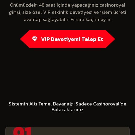
Önümüzdeki 48 saat içinde yapacağınız casinoroyal
girişi, size özel VIP etkinlik davetiyesi ve işlem ücreti
avantajı sağlayabilir. Fırsatı kaçırmayın.
VIP Davetiyemi Talep Et
Sistemin Altı Temel Dayanağı: Sadece Casinoroyal'de
Bulacaklarınız