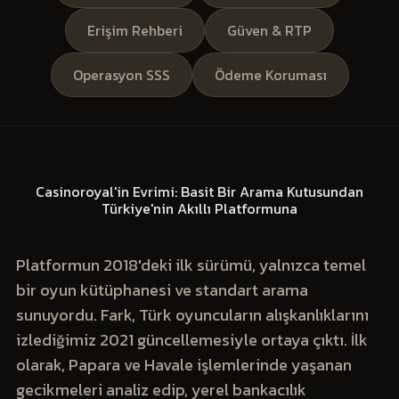
Erişim Rehberi
Güven & RTP
Operasyon SSS
Ödeme Koruması
Casinoroyal'in Evrimi: Basit Bir Arama Kutusundan
Türkiye'nin Akıllı Platformuna
Platformun 2018'deki ilk sürümü, yalnızca temel
bir oyun kütüphanesi ve standart arama
sunuyordu. Fark, Türk oyuncuların alışkanlıklarını
izlediğimiz 2021 güncellemesiyle ortaya çıktı. İlk
olarak, Papara ve Havale işlemlerinde yaşanan
gecikmeleri analiz edip, yerel bankacılık