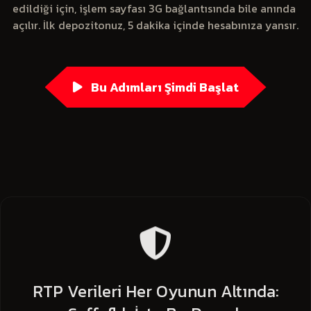
edildiği için, işlem sayfası 3G bağlantısında bile anında
açılır. İlk depozitonuz, 5 dakika içinde hesabınıza yansır.
Bu Adımları Şimdi Başlat
RTP Verileri Her Oyunun Altında: