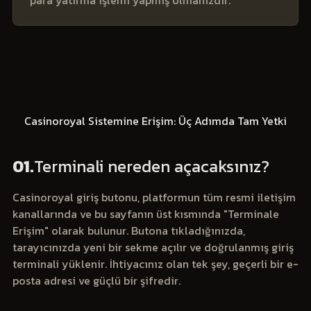
para yatırma işlemi yapmış olmanızdır.
Casinoroyal Sistemine Erişim: Üç Adımda Tam Yetki
01.
Terminali nereden açacaksınız?
Casinoroyal giriş butonu, platformun tüm resmi iletişim
kanallarında ve bu sayfanın üst kısmında "Terminale
Erişim" olarak bulunur. Butona tıkladığınızda,
tarayıcınızda yeni bir sekme açılır ve doğrulanmış giriş
terminali yüklenir. İhtiyacınız olan tek şey, geçerli bir e-
posta adresi ve güçlü bir şifredir.