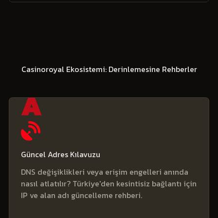
Casinoroyal Ekosistemi: Derinlemesine Rehberler
Güncel Adres Kılavuzu
DNS değişiklikleri veya erişim engelleri anında
nasıl atlatılır? Türkiye'den kesintisiz bağlantı için
IP ve alan adı güncelleme rehberi.