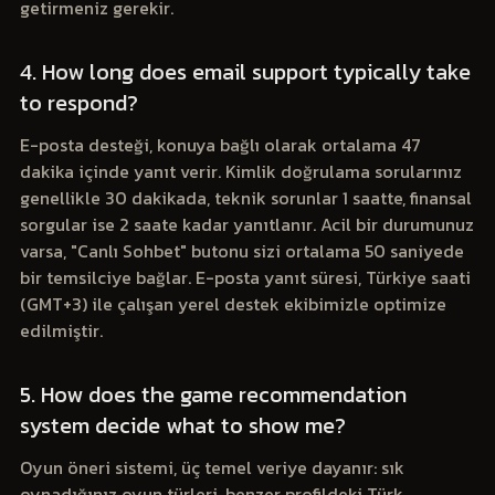
getirmeniz gerekir.
4. How long does email support typically take
to respond?
E-posta desteği, konuya bağlı olarak ortalama 47
dakika içinde yanıt verir. Kimlik doğrulama sorularınız
genellikle 30 dakikada, teknik sorunlar 1 saatte, finansal
sorgular ise 2 saate kadar yanıtlanır. Acil bir durumunuz
varsa, "Canlı Sohbet" butonu sizi ortalama 50 saniyede
bir temsilciye bağlar. E-posta yanıt süresi, Türkiye saati
(GMT+3) ile çalışan yerel destek ekibimizle optimize
edilmiştir.
5. How does the game recommendation
system decide what to show me?
Oyun öneri sistemi, üç temel veriye dayanır: sık
oynadığınız oyun türleri, benzer profildeki Türk