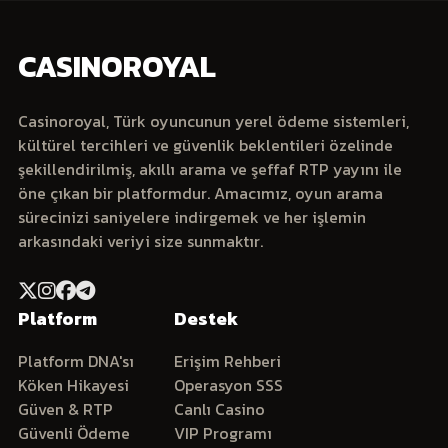
CASINOROYAL
Casinoroyal, Türk oyuncunun yerel ödeme sistemleri,
kültürel tercihleri ve güvenlik beklentileri özelinde
şekillendirilmiş, akıllı arama ve şeffaf RTP yayını ile
öne çıkan bir platformdur. Amacımız, oyun arama
sürecinizi saniyelere indirgemek ve her işlemin
arkasındaki veriyi size sunmaktır.
Platform
Destek
Platform DNA'sı
Erişim Rehberi
Köken Hikayesi
Operasyon SSS
Güven & RTP
Canlı Casino
Güvenli Ödeme
VIP Programı