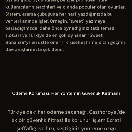
kullanıcıların tercihleri ve o anda popüler olan oyunlar.
Sistem, arama çubuğuna her harf yazdığınızda bu
verileri anında işler. Örneğin, "sweet" yazmaya
başladığınızda, daha önce oynadığınız tatlı temalı
slotları ve Türkiye'de en çok oynanan "Sweet
Bonanza"yı en üstte önerir. Kişiselleştirme, sizin geçmiş
davranışlarınızla şekillenir.
Ödeme Koruması: Her Yöntemin Güvenlik Katmanı
Türkiye'deki her ödeme seçeneği, Casinoroyal'de
ek bir güvenlik filtresi ile korunur. İşlem ücreti
şeffaflığı ve hızı, seçtiğiniz yönteme özgü