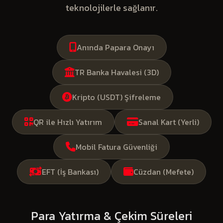
teknolojilerle sağlanır.
Anında Papara Onayı
TR Banka Havalesi (3D)
Kripto (USDT) Şifreleme
QR ile Hızlı Yatırım
Sanal Kart (Yerli)
Mobil Fatura Güvenliği
EFT (İş Bankası)
Cüzdan (Mefete)
Para Yatırma & Çekim Süreleri