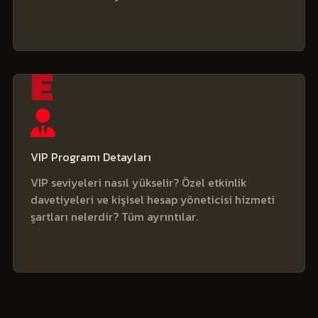
VIP Programı Detayları
VIP seviyeleri nasıl yükselir? Özel etkinlik
davetiyeleri ve kişisel hesap yöneticisi hizmeti
şartları nelerdir? Tüm ayrıntılar.