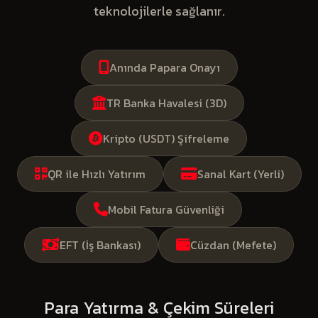
teknolojilerle sağlanır.
Anında Papara Onayı
TR Banka Havalesi (3D)
Kripto (USDT) Şifreleme
QR ile Hızlı Yatırım
Sanal Kart (Yerli)
Mobil Fatura Güvenliği
EFT (İş Bankası)
Cüzdan (Mefete)
Para Yatırma & Çekim Süreleri