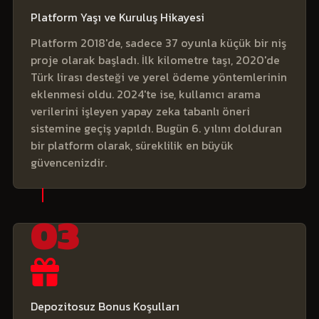
Platform Yaşı ve Kuruluş Hikayesi
Platform 2018'de, sadece 37 oyunla küçük bir niş
proje olarak başladı. İlk kilometre taşı, 2020'de
Türk lirası desteği ve yerel ödeme yöntemlerinin
eklenmesi oldu. 2024'te ise, kullanıcı arama
verilerini işleyen yapay zeka tabanlı öneri
sistemine geçiş yapıldı. Bugün 6. yılını dolduran
bir platform olarak, süreklilik en büyük
güvencenizdir.
Depozitosuz Bonus Koşulları