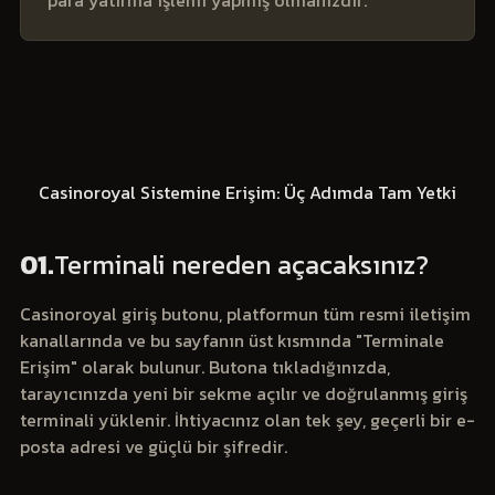
para yatırma işlemi yapmış olmanızdır.
Casinoroyal Sistemine Erişim: Üç Adımda Tam Yetki
01.
Terminali nereden açacaksınız?
Casinoroyal giriş butonu, platformun tüm resmi iletişim
kanallarında ve bu sayfanın üst kısmında "Terminale
Erişim" olarak bulunur. Butona tıkladığınızda,
tarayıcınızda yeni bir sekme açılır ve doğrulanmış giriş
terminali yüklenir. İhtiyacınız olan tek şey, geçerli bir e-
posta adresi ve güçlü bir şifredir.