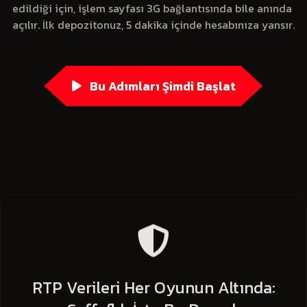
edildiği için, işlem sayfası 3G bağlantısında bile anında
açılır. İlk depozitonuz, 5 dakika içinde hesabınıza yansır.
Bu Adımları Şimdi Başlat
RTP Verileri Her Oyunun Altında: