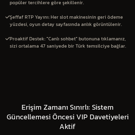
popüler tercihlere göre şekillenir.
Şeffaf RTP Yayını: Her slot makinesinin geri ödeme
yüzdesi, oyun detay sayfasında anlık görüntülenir.
Proaktif Destek: "Canlı sohbet" butonuna tıklamanız,
sizi ortalama 47 saniyede bir Türk temsilciye bağlar.
Erişim Zamanı Sınırlı: Sistem
Güncellemesi Öncesi VIP Davetiyeleri
Aktif