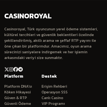
CASINOROYAL
Casinoroyal, Türk oyuncunun yerel ödeme sistemleri,
kültürel tercihleri ve güvenlik beklentileri özelinde
şekillendirilmiş, akıllı arama ve şeffaf RTP yayını ile
öne çıkan bir platformdur. Amacımız, oyun arama
sürecinizi saniyelere indirgemek ve her işlemin
arkasındaki veriyi size sunmaktır.
Platform
Destek
Platform DNA'sı
Erişim Rehberi
Köken Hikayesi
Operasyon SSS
Güven & RTP
Canlı Casino
Güvenli Ödeme
VIP Programı