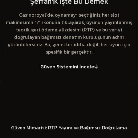
Şeffaflık İşte Bu Demek
Casinoroyal'de, oynamayı seçtiğiniz her slot
makinesinin "?" ikonuna tıklayarak, oyunun yayınlanmış
teorik geri ödeme yüzdesini (RTP) ve bu veriyi
doğrulayan bağımsız denetim kuruluşunun adını
görüntülersiniz. Bu, genel bir iddia değil, her oyun için
spesifik bir gerçektir.
Güven Sistemini İncele
Güven Mimarisi: RTP Yayını ve Bağımsız Doğrulama