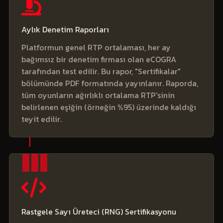
Aylık Denetim Raporları
Platformun genel RTP ortalaması, her ay
bağımsız bir denetim firması olan eCOGRA
tarafından test edilir. Bu rapor, "Sertifikalar"
bölümünde PDF formatında yayınlanır. Raporda,
tüm oyunların ağırlıklı ortalama RTP'sinin
belirlenen eşiğin (örneğin %95) üzerinde kaldığı
teyit edilir.
Rastgele Sayı Üreteci (RNG) Sertifikasyonu