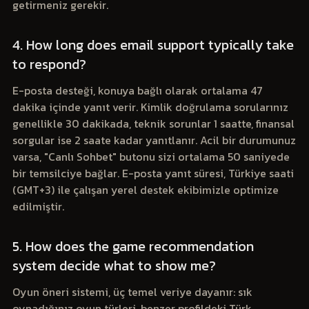
getirmeniz gerekir.
4. How long does email support typically take
to respond?
E-posta desteği, konuya bağlı olarak ortalama 47
dakika içinde yanıt verir. Kimlik doğrulama sorularınız
genellikle 30 dakikada, teknik sorunlar 1 saatte, finansal
sorgular ise 2 saate kadar yanıtlanır. Acil bir durumunuz
varsa, "Canlı Sohbet" butonu sizi ortalama 50 saniyede
bir temsilciye bağlar. E-posta yanıt süresi, Türkiye saati
(GMT+3) ile çalışan yerel destek ekibimizle optimize
edilmiştir.
5. How does the game recommendation
system decide what to show me?
Oyun öneri sistemi, üç temel veriye dayanır: sık
oynadığınız oyun türleri, benzer profildeki Türk