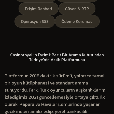
Erişim Rehberi
Güven & RTP
Operasyon SSS
Ödeme Koruması
Casinoroyal'in Evrimi: Basit Bir Arama Kutusundan
Türkiye'nin Akıllı Platformuna
Platformun 2018'deki ilk sürümü, yalnızca temel
bir oyun kütüphanesi ve standart arama
sunuyordu. Fark, Türk oyuncuların alışkanlıklarını
izlediğimiz 2021 güncellemesiyle ortaya çıktı. İlk
olarak, Papara ve Havale işlemlerinde yaşanan
gecikmeleri analiz edip, yerel bankacılık