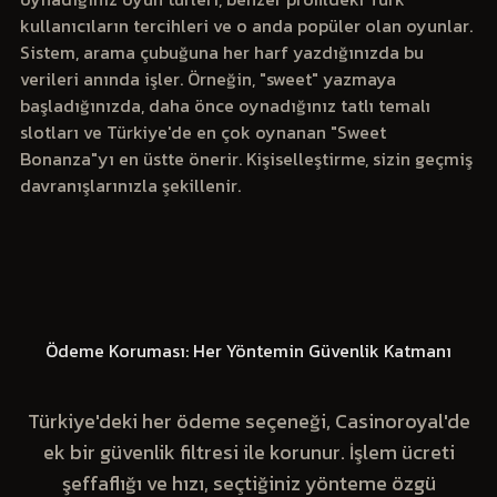
kullanıcıların tercihleri ve o anda popüler olan oyunlar.
Sistem, arama çubuğuna her harf yazdığınızda bu
verileri anında işler. Örneğin, "sweet" yazmaya
başladığınızda, daha önce oynadığınız tatlı temalı
slotları ve Türkiye'de en çok oynanan "Sweet
Bonanza"yı en üstte önerir. Kişiselleştirme, sizin geçmiş
davranışlarınızla şekillenir.
Ödeme Koruması: Her Yöntemin Güvenlik Katmanı
Türkiye'deki her ödeme seçeneği, Casinoroyal'de
ek bir güvenlik filtresi ile korunur. İşlem ücreti
şeffaflığı ve hızı, seçtiğiniz yönteme özgü