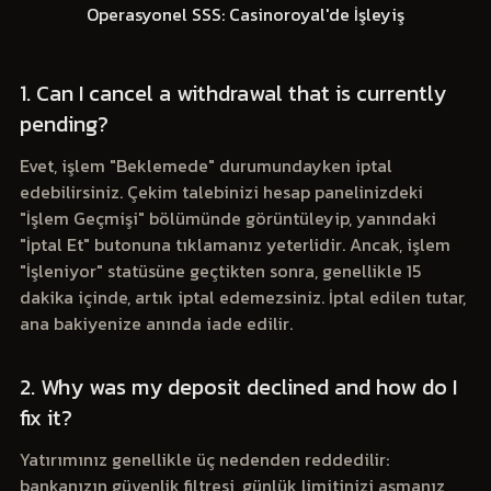
Operasyonel SSS: Casinoroyal'de İşleyiş
1. Can I cancel a withdrawal that is currently
pending?
Evet, işlem "Beklemede" durumundayken iptal
edebilirsiniz. Çekim talebinizi hesap panelinizdeki
"İşlem Geçmişi" bölümünde görüntüleyip, yanındaki
"İptal Et" butonuna tıklamanız yeterlidir. Ancak, işlem
"İşleniyor" statüsüne geçtikten sonra, genellikle 15
dakika içinde, artık iptal edemezsiniz. İptal edilen tutar,
ana bakiyenize anında iade edilir.
2. Why was my deposit declined and how do I
fix it?
Yatırımınız genellikle üç nedenden reddedilir:
bankanızın güvenlik filtresi, günlük limitinizi aşmanız