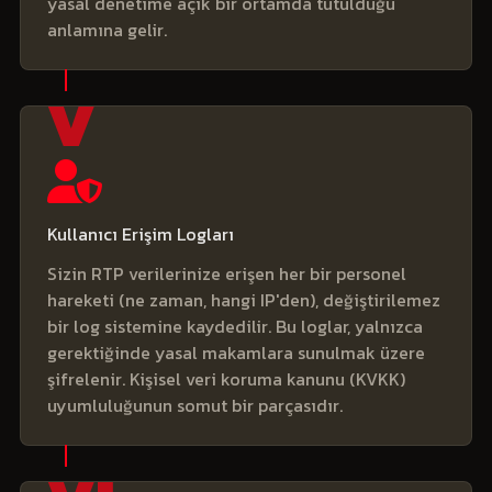
yasal denetime açık bir ortamda tutulduğu
anlamına gelir.
Kullanıcı Erişim Logları
Sizin RTP verilerinize erişen her bir personel
hareketi (ne zaman, hangi IP'den), değiştirilemez
bir log sistemine kaydedilir. Bu loglar, yalnızca
gerektiğinde yasal makamlara sunulmak üzere
şifrelenir. Kişisel veri koruma kanunu (KVKK)
uyumluluğunun somut bir parçasıdır.