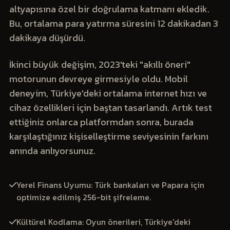
altyapısına özel bir doğrulama katmanı ekledik.
Bu, ortalama para yatırma süresini 12 dakikadan 3
dakikaya düşürdü.
İkinci büyük değişim, 2023'teki "akıllı öneri"
motorunun devreye girmesiyle oldu. Mobil
deneyim, Türkiye'deki ortalama internet hızı ve
cihaz özellikleri için baştan tasarlandı. Artık test
ettiğiniz onlarca platformdan sonra, burada
karşılaştığınız kişiselleştirme seviyesinin farkını
anında anlıyorsunuz.
Yerel Finans Uyumu: Türk bankaları ve Papara için
optimize edilmiş 256-bit şifreleme.
Kültürel Kodlama: Oyun önerileri, Türkiye'deki