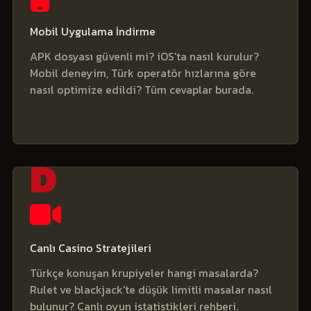
Mobil Uygulama İndirme
APK dosyası güvenli mi? iOS'ta nasıl kurulur?
Mobil deneyim, Türk operatör hızlarına göre
nasıl optimize edildi? Tüm cevaplar burada.
Canlı Casino Stratejileri
Türkçe konuşan krupiyeler hangi masalarda?
Rulet ve blackjack'te düşük limitli masalar nasıl
bulunur? Canlı oyun istatistikleri rehberi.