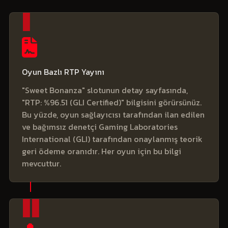
Oyun Bazlı RTP Yayını
"Sweet Bonanza" slotunun detay sayfasında,
"RTP: %96.51 (GLI Certified)" bilgisini görürsünüz.
Bu yüzde, oyun sağlayıcısı tarafından ilan edilen
ve bağımsız denetçi Gaming Laboratories
International (GLI) tarafından onaylanmış teorik
geri ödeme oranıdır. Her oyun için bu bilgi
mevcuttur.