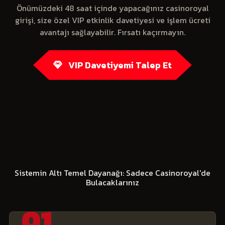
Önümüzdeki 48 saat içinde yapacağınız casinoroyal
girişi, size özel VIP etkinlik davetiyesi ve işlem ücreti
avantajı sağlayabilir. Fırsatı kaçırmayın.
VIP Davetiyemi Talep Et
Sistemin Altı Temel Dayanağı: Sadece Casinoroyal'de
Bulacaklarınız