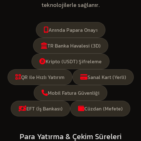
teknolojilerle sağlanır.
Anında Papara Onayı
TR Banka Havalesi (3D)
Kripto (USDT) Şifreleme
QR ile Hızlı Yatırım
Sanal Kart (Yerli)
Mobil Fatura Güvenliği
EFT (İş Bankası)
Cüzdan (Mefete)
Para Yatırma & Çekim Süreleri