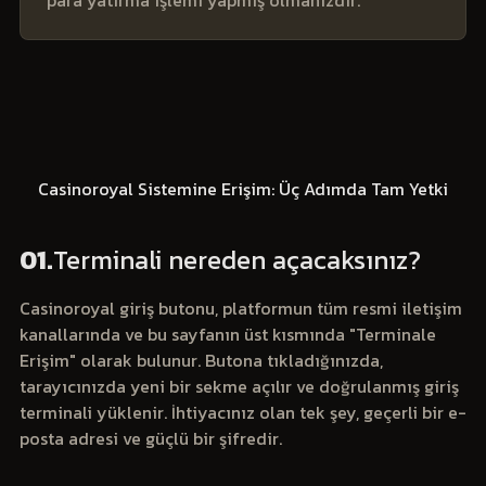
para yatırma işlemi yapmış olmanızdır.
Casinoroyal Sistemine Erişim: Üç Adımda Tam Yetki
01.
Terminali nereden açacaksınız?
Casinoroyal giriş butonu, platformun tüm resmi iletişim
kanallarında ve bu sayfanın üst kısmında "Terminale
Erişim" olarak bulunur. Butona tıkladığınızda,
tarayıcınızda yeni bir sekme açılır ve doğrulanmış giriş
terminali yüklenir. İhtiyacınız olan tek şey, geçerli bir e-
posta adresi ve güçlü bir şifredir.