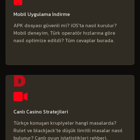
Mobil Uygulama İndirme
APK dosyası güvenli mi? iOS'ta nasıl kurulur?
Mobil deneyim, Türk operatör hızlarına göre
nasıl optimize edildi? Tüm cevaplar burada.
Canlı Casino Stratejileri
Türkçe konuşan krupiyeler hangi masalarda?
Rulet ve blackjack'te düşük limitli masalar nasıl
bulunur? Canlı oyun istatistikleri rehberi.