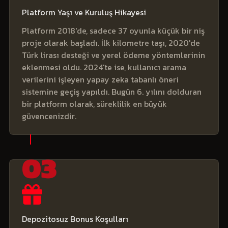
Platform Yaşı ve Kuruluş Hikayesi
Platform 2018'de, sadece 37 oyunla küçük bir niş
proje olarak başladı. İlk kilometre taşı, 2020'de
Türk lirası desteği ve yerel ödeme yöntemlerinin
eklenmesi oldu. 2024'te ise, kullanıcı arama
verilerini işleyen yapay zeka tabanlı öneri
sistemine geçiş yapıldı. Bugün 6. yılını dolduran
bir platform olarak, süreklilik en büyük
güvencenizdir.
Depozitosuz Bonus Koşulları