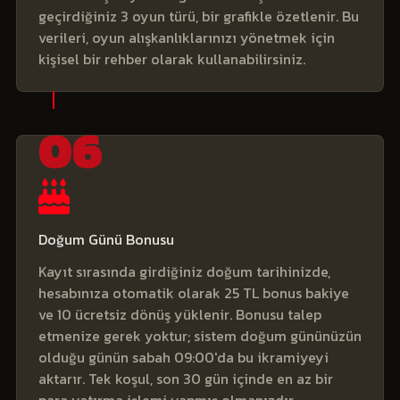
geçirdiğiniz 3 oyun türü, bir grafikle özetlenir. Bu
verileri, oyun alışkanlıklarınızı yönetmek için
kişisel bir rehber olarak kullanabilirsiniz.
Doğum Günü Bonusu
Kayıt sırasında girdiğiniz doğum tarihinizde,
hesabınıza otomatik olarak 25 TL bonus bakiye
ve 10 ücretsiz dönüş yüklenir. Bonusu talep
etmenize gerek yoktur; sistem doğum gününüzün
olduğu günün sabah 09:00'da bu ikramiyeyi
aktarır. Tek koşul, son 30 gün içinde en az bir