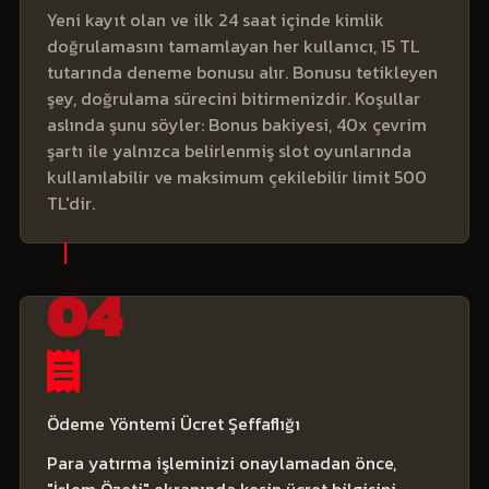
Yeni kayıt olan ve ilk 24 saat içinde kimlik
doğrulamasını tamamlayan her kullanıcı, 15 TL
tutarında deneme bonusu alır. Bonusu tetikleyen
şey, doğrulama sürecini bitirmenizdir. Koşullar
aslında şunu söyler: Bonus bakiyesi, 40x çevrim
şartı ile yalnızca belirlenmiş slot oyunlarında
kullanılabilir ve maksimum çekilebilir limit 500
TL'dir.
Ödeme Yöntemi Ücret Şeffaflığı
Para yatırma işleminizi onaylamadan önce,