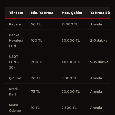
Yöntem
Min. Yatırma
Max. Çekim
Yatırma Süre
Papara
50 TL
15.000 TL
Anında
Banka
Havalesi
100 TL
50.000 TL
2-5 dakika
(TR)
USDT
(TRC-
200 TL
100.000 TL
5-15 dakika
20)
QR Kod
20 TL
5.000 TL
Anında
Kredi
75 TL
20.000 TL
Anında
Kartı
Mobil
10 TL
2.500 TL
Anında
Ödeme