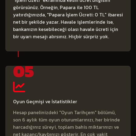
"İşlem Özeti" ekranında kesin ücret bilgisini
görürsünüz. Örneğin, Papara ile 100 TL
yatırdığınızda, "Papara İşlem Ücreti: 0 TL" ibaresi
net bir şekilde yazar. Havale işlemlerinde ise,
bankanızın kesebileceği olası havale ücreti için
bir uyarı mesajı alırsınız. Hiçbir sürpriz yok.
Oyun Geçmişi ve İstatistikler
Hesap panelinizdeki "Oyun Tarihçem" bölümü,
son 6 aylık tüm oyun oturumlarınızı, her birinde
harcadığınız süreyi, toplam bahis miktarınızı ve
net kazanç/kaybınızı gösterir. En çok vakit