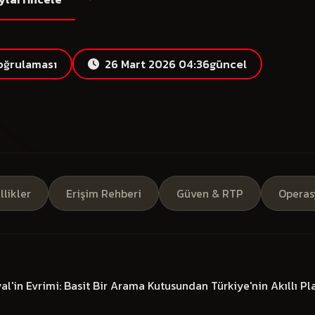
doğrulaması
26 Mart 2026 04:36
güncel
llikler
Erişim Rehberi
Güven & RTP
Operas
al'in Evrimi: Basit Bir Arama Kutusundan Türkiye'nin Akıllı P