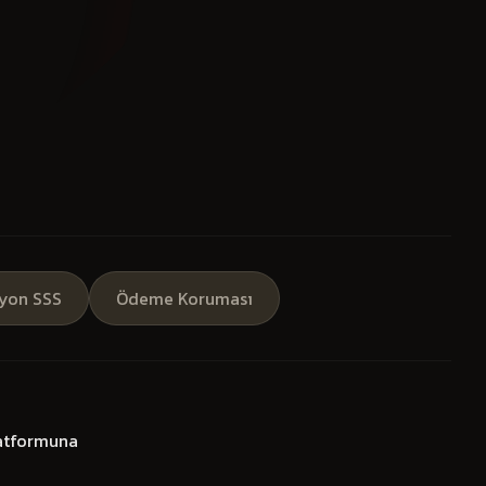
yon SSS
Ödeme Koruması
latformuna