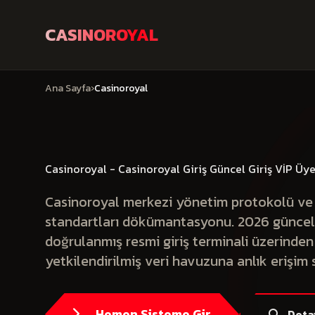
CASINOROYAL
Ana Sayfa
›
Casinoroyal
Casinoroyal - Casinoroyal Giriş Güncel Giriş VİP Üye
Casinoroyal merkezi yönetim protokolü ve 
standartları dökümantasyonu. 2026 güncel g
doğrulanmış resmi giriş terminali üzerinde
yetkilendirilmiş veri havuzuna anlık erişim 
Hemen Sisteme Gir
Detay