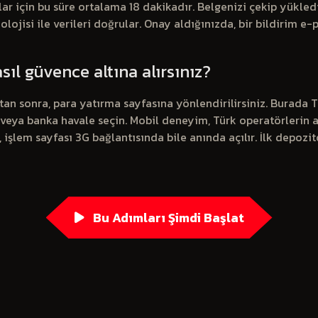
lar için bu süre ortalama 18 dakikadır. Belgenizi çekip yükled
jisi ile verileri doğrular. Onay aldığınızda, bir bildirim e-po
asıl güvence altına alırsınız?
an sonra, para yatırma sayfasına yönlendirilirsiniz. Burada Tü
 veya banka havale seçin. Mobil deneyim, Türk operatörlerin a
, işlem sayfası 3G bağlantısında bile anında açılır. İlk depozi
Bu Adımları Şimdi Başlat