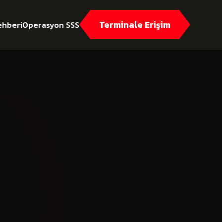
Terminale Erişim
ehberi
Operasyon SSS