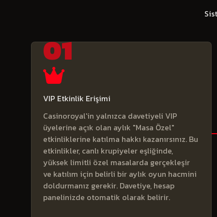
Sis
VIP Etkinlik Erişimi
Casinoroyal'in yalnızca davetiyeli VIP
üyelerine açık olan aylık "Masa Özel"
etkinliklerine katılma hakkı kazanırsınız. Bu
etkinlikler, canlı krupiyeler eşliğinde,
yüksek limitli özel masalarda gerçekleşir
ve katılım için belirli bir aylık oyun hacmini
doldurmanız gerekir. Davetiye, hesap
panelinizde otomatik olarak belirir.