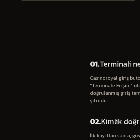
01.
Terminali n
Casinoroyal giriş but
"Terminale Erişim" ola
doğrulanmış giriş term
şifredir.
02.
Kimlik doğr
İlk kayıttan sonra, g