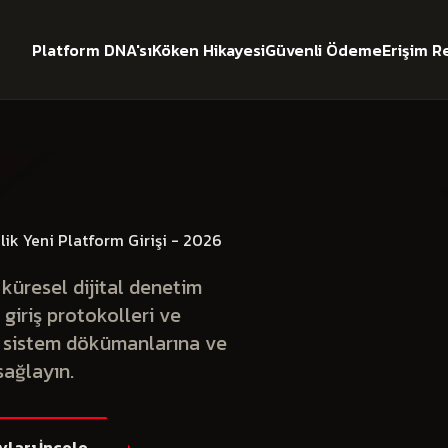
Platform DNA'sı
Köken Hikayesi
Güvenli Ödeme
Erişim R
lik Yeni Platform Girişi - 2026
küresel dijital denetim
iriş protokolleri ve
n sistem dökümanlarına ve
sağlayın.
ları İncele