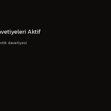
vetiyeleri Aktif
nlik davetiyesi