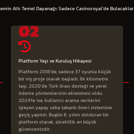
temin Altı Temel Dayanağı: Sadece Casinoroyal'de Bulacaklar
Platform Yaşı ve Kuruluş Hikayesi
Platform 2018'de, sadece 37 oyunla küçük
bir niş proje olarak başladı. İlk kilometre
taşı, 2020'de Türk lirası desteği ve yerel
ödeme yöntemlerinin eklenmesi oldu.
2024'te ise, kullanıcı arama verilerini
işleyen yapay zeka tabanlı öneri sistemine
geçiş yapıldı. Bugün 6. yılını dolduran bir
platform olarak, süreklilik en büyük
güvencenizdir.