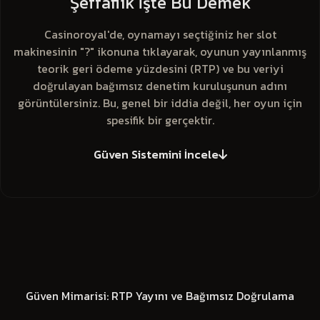
Şeffaflık İşte Bu Demek
Casinoroyal'de, oynamayı seçtiğiniz her slot
makinesinin "?" ikonuna tıklayarak, oyunun yayınlanmış
teorik geri ödeme yüzdesini (RTP) ve bu veriyi
doğrulayan bağımsız denetim kuruluşunun adını
görüntülersiniz. Bu, genel bir iddia değil, her oyun için
spesifik bir gerçektir.
Güven Sistemini İncele
Güven Mimarisi: RTP Yayını ve Bağımsız Doğrulama