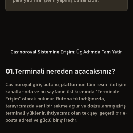
para yatırma işlemi yapmış olmanızdır.
Casinoroyal Sistemine Erişim: Üç Adımda Tam Yetki
01.
Terminali nereden açacaksınız?
Casinoroyal giriş butonu, platformun tüm resmi iletişim
kanallarında ve bu sayfanın üst kısmında "Terminale
Erişim" olarak bulunur. Butona tıkladığınızda,
tarayıcınızda yeni bir sekme açılır ve doğrulanmış giriş
terminali yüklenir. İhtiyacınız olan tek şey, geçerli bir e-
posta adresi ve güçlü bir şifredir.