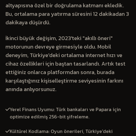
altyapısına özel bir doğrulama katmanı ekledik.
Bu, ortalama para yatırma süresini 12 dakikadan 3
dakikaya düşürdü.
İkinci büyük değişim, 2023'teki "akıllı öneri"
motorunun devreye girmesiyle oldu. Mobil
deneyim, Türkiye'deki ortalama internet hızı ve
cihaz özellikleri için baştan tasarlandı. Artık test
ettiğiniz onlarca platformdan sonra, burada
karşılaştığınız kişiselleştirme seviyesinin farkını
anında anlıyorsunuz.
Yerel Finans Uyumu: Türk bankaları ve Papara için
optimize edilmiş 256-bit şifreleme.
Kültürel Kodlama: Oyun önerileri, Türkiye'deki