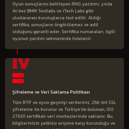
Oyun sonuçlarını belirleyen RNG yazılımı, yılda
iki kez BMM Testlabs ve iTech Labs gibi
uluslararası kuruluşlarca test edilir. Aldığı
sertifika, sonuçların öngörülemez ve adil
olduğunu garanti eder. Sertifika numaraları, ilgili
oyunun yardım sekmesinde listelenir.
Şifreleme ve Veri Saklama Politikası
Tüm RTP ve oyun geçmişi verileriniz, 256-bit SSL
şifreleme ile korunur ve Türkiye'de bulunan, ISO
27001 sertifikalı veri merkezlerinde saklanır. Bu,
bilgilerinizin yetkisiz erişime karşı korunduğu ve