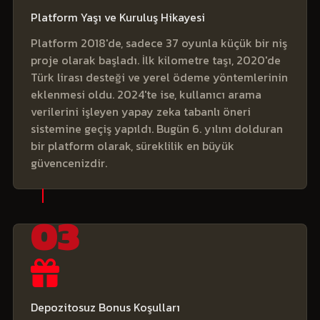
Platform Yaşı ve Kuruluş Hikayesi
Platform 2018'de, sadece 37 oyunla küçük bir niş
proje olarak başladı. İlk kilometre taşı, 2020'de
Türk lirası desteği ve yerel ödeme yöntemlerinin
eklenmesi oldu. 2024'te ise, kullanıcı arama
verilerini işleyen yapay zeka tabanlı öneri
sistemine geçiş yapıldı. Bugün 6. yılını dolduran
bir platform olarak, süreklilik en büyük
güvencenizdir.
Depozitosuz Bonus Koşulları