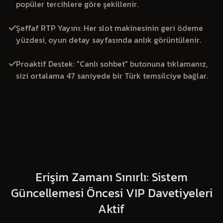
popüler tercihlere göre şekillenir.
Şeffaf RTP Yayını: Her slot makinesinin geri ödeme
yüzdesi, oyun detay sayfasında anlık görüntülenir.
Proaktif Destek: "Canlı sohbet" butonuna tıklamanız,
sizi ortalama 47 saniyede bir Türk temsilciye bağlar.
Erişim Zamanı Sınırlı: Sistem
Güncellemesi Öncesi VIP Davetiyeleri
Aktif