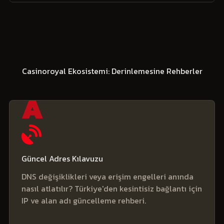
Casinoroyal Ekosistemi: Derinlemesine Rehberler
Güncel Adres Kılavuzu
DNS değişiklikleri veya erişim engelleri anında
nasıl atlatılır? Türkiye'den kesintisiz bağlantı için
IP ve alan adı güncelleme rehberi.