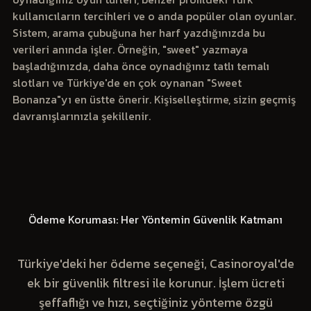
kullanıcıların tercihleri ve o anda popüler olan oyunlar.
Sistem, arama çubuğuna her harf yazdığınızda bu
verileri anında işler. Örneğin, "sweet" yazmaya
başladığınızda, daha önce oynadığınız tatlı temalı
slotları ve Türkiye'de en çok oynanan "Sweet
Bonanza"yı en üstte önerir. Kişiselleştirme, sizin geçmiş
davranışlarınızla şekillenir.
Ödeme Koruması: Her Yöntemin Güvenlik Katmanı
Türkiye'deki her ödeme seçeneği, Casinoroyal'de
ek bir güvenlik filtresi ile korunur. İşlem ücreti
şeffaflığı ve hızı, seçtiğiniz yönteme özgü