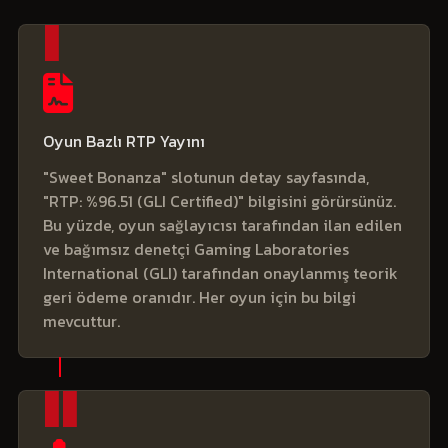
Oyun Bazlı RTP Yayını
"Sweet Bonanza" slotunun detay sayfasında,
"RTP: %96.51 (GLI Certified)" bilgisini görürsünüz.
Bu yüzde, oyun sağlayıcısı tarafından ilan edilen
ve bağımsız denetçi Gaming Laboratories
International (GLI) tarafından onaylanmış teorik
geri ödeme oranıdır. Her oyun için bu bilgi
mevcuttur.