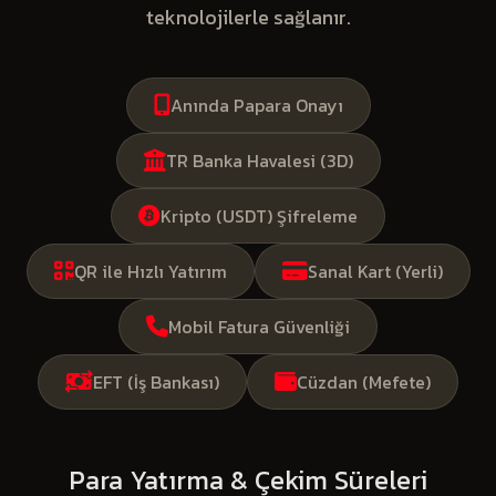
teknolojilerle sağlanır.
Anında Papara Onayı
TR Banka Havalesi (3D)
Kripto (USDT) Şifreleme
QR ile Hızlı Yatırım
Sanal Kart (Yerli)
Mobil Fatura Güvenliği
EFT (İş Bankası)
Cüzdan (Mefete)
Para Yatırma & Çekim Süreleri