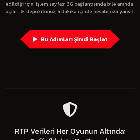
edildiği için, işlem sayfası 3G bağlantısında bile anında
açılır. İlk depozitonuz, 5 dakika içinde hesabınıza yansır.
Bu Adımları Şimdi Başlat
RTP Verileri Her Oyunun Altında: