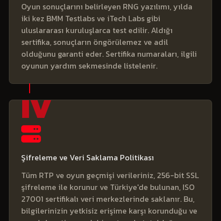
Oyun sonuçlarını belirleyen RNG yazılımı, yılda
iki kez BMM Testlabs ve iTech Labs gibi
uluslararası kuruluşlarca test edilir. Aldığı
sertifika, sonuçların öngörülemez ve adil
olduğunu garanti eder. Sertifika numaraları, ilgili
oyunun yardım sekmesinde listelenir.
Şifreleme ve Veri Saklama Politikası
Tüm RTP ve oyun geçmişi verileriniz, 256-bit SSL
şifreleme ile korunur ve Türkiye'de bulunan, ISO
27001 sertifikalı veri merkezlerinde saklanır. Bu,
bilgilerinizin yetkisiz erişime karşı korunduğu ve