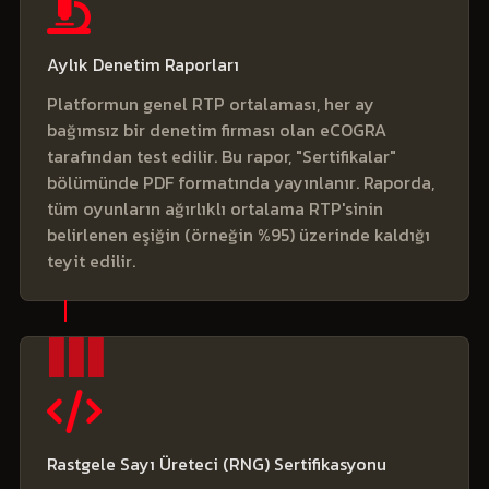
Aylık Denetim Raporları
Platformun genel RTP ortalaması, her ay
bağımsız bir denetim firması olan eCOGRA
tarafından test edilir. Bu rapor, "Sertifikalar"
bölümünde PDF formatında yayınlanır. Raporda,
tüm oyunların ağırlıklı ortalama RTP'sinin
belirlenen eşiğin (örneğin %95) üzerinde kaldığı
teyit edilir.
Rastgele Sayı Üreteci (RNG) Sertifikasyonu