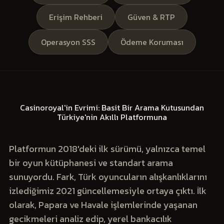
Erişim Rehberi
Güven & RTP
Operasyon SSS
Ödeme Koruması
Casinoroyal'in Evrimi: Basit Bir Arama Kutusundan
Türkiye'nin Akıllı Platformuna
Platformun 2018'deki ilk sürümü, yalnızca temel
bir oyun kütüphanesi ve standart arama
sunuyordu. Fark, Türk oyuncuların alışkanlıklarını
izlediğimiz 2021 güncellemesiyle ortaya çıktı. İlk
olarak, Papara ve Havale işlemlerinde yaşanan
gecikmeleri analiz edip, yerel bankacılık