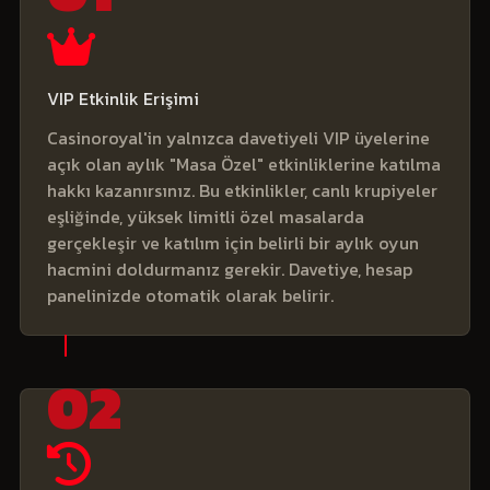
VIP Etkinlik Erişimi
Casinoroyal'in yalnızca davetiyeli VIP üyelerine
açık olan aylık "Masa Özel" etkinliklerine katılma
hakkı kazanırsınız. Bu etkinlikler, canlı krupiyeler
eşliğinde, yüksek limitli özel masalarda
gerçekleşir ve katılım için belirli bir aylık oyun
hacmini doldurmanız gerekir. Davetiye, hesap
panelinizde otomatik olarak belirir.