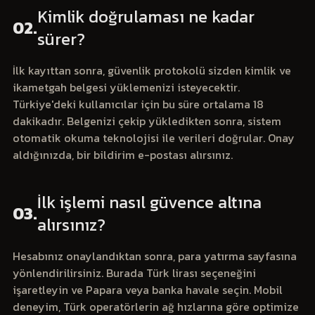
Kimlik doğrulaması ne kadar
02.
sürer?
İlk kayıttan sonra, güvenlik protokolü sizden kimlik ve
ikametgah belgesi yüklemenizi isteyecektir.
Türkiye'deki kullanıcılar için bu süre ortalama 18
dakikadır. Belgenizi çekip yükledikten sonra, sistem
otomatik okuma teknolojisi ile verileri doğrular. Onay
aldığınızda, bir bildirim e-postası alırsınız.
İlk işlemi nasıl güvence altına
03.
alırsınız?
Hesabınız onaylandıktan sonra, para yatırma sayfasına
yönlendirilirsiniz. Burada Türk lirası seçeneğini
işaretleyin ve Papara veya banka havale seçin. Mobil
deneyim, Türk operatörlerin ağ hızlarına göre optimize