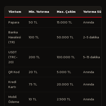
Yöntem
Min. Yatırma
Max. Çekim
Yatırma Süre
Papara
50 TL
15.000 TL
Anında
Banka
Havalesi
100 TL
50.000 TL
2-5 dakika
(TR)
USDT
(TRC-
200 TL
100.000 TL
5-15 dakika
20)
QR Kod
20 TL
5.000 TL
Anında
Kredi
75 TL
20.000 TL
Anında
Kartı
Mobil
10 TL
2.500 TL
Anında
Ödeme