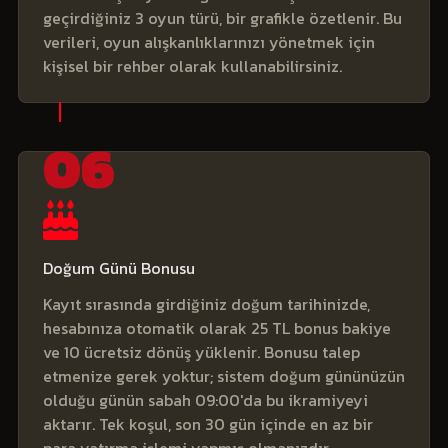
geçirdiğiniz 3 oyun türü, bir grafikle özetlenir. Bu
verileri, oyun alışkanlıklarınızı yönetmek için
kişisel bir rehber olarak kullanabilirsiniz.
Doğum Günü Bonusu
Kayıt sırasında girdiğiniz doğum tarihinizde,
hesabınıza otomatik olarak 25 TL bonus bakiye
ve 10 ücretsiz dönüş yüklenir. Bonusu talep
etmenize gerek yoktur; sistem doğum gününüzün
olduğu günün sabah 09:00'da bu ikramiyeyi
aktarır. Tek koşul, son 30 gün içinde en az bir