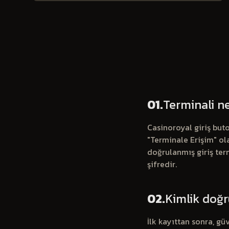
01.
Terminali n
Casinoroyal giriş but
"Terminale Erişim" ola
doğrulanmış giriş term
şifredir.
02.
Kimlik doğr
İlk kayıttan sonra, g