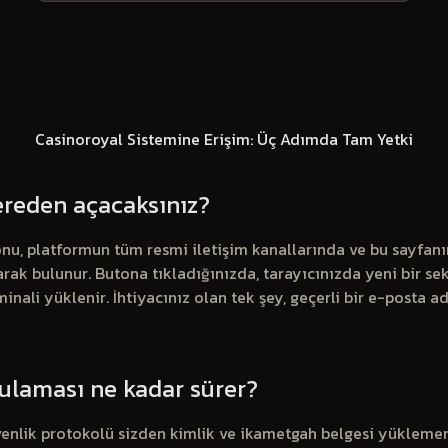
Casinoroyal Sistemine Erişim: Üç Adımda Tam Yetki
ereden açacaksınız?
onu, platformun tüm resmi iletişim kanallarında ve bu sayfan
rak bulunur. Butona tıkladığınızda, tarayıcınızda yeni bir se
inali yüklenir. İhtiyacınız olan tek şey, geçerli bir e-posta ad
ulaması ne kadar sürer?
üvenlik protokolü sizden kimlik ve ikametgah belgesi yüklemeni