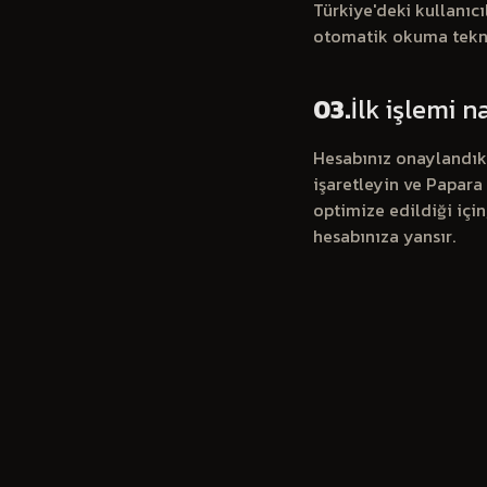
Türkiye'deki kullanıcı
otomatik okuma teknolo
03.
İlk işlemi n
Hesabınız onaylandıkt
işaretleyin ve Papara
optimize edildiği için
hesabınıza yansır.