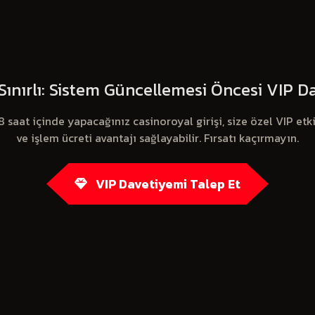
ınırlı: Sistem Güncellemesi Öncesi VIP Da
saat içinde yapacağınız casinoroyal girişi, size özel VIP etki
ve işlem ücreti avantajı sağlayabilir. Fırsatı kaçırmayın.
VIP Davetiyemi Talep Et