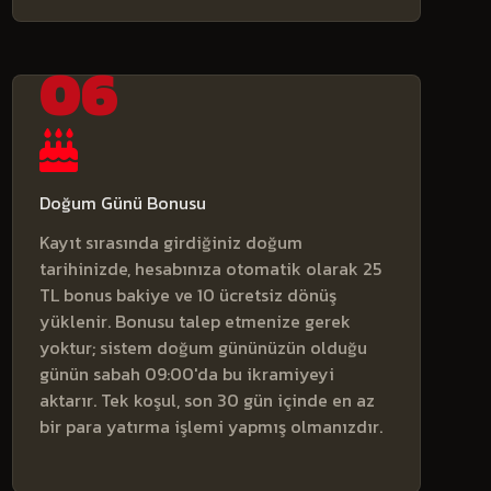
Doğum Günü Bonusu
Kayıt sırasında girdiğiniz doğum
tarihinizde, hesabınıza otomatik olarak 25
TL bonus bakiye ve 10 ücretsiz dönüş
yüklenir. Bonusu talep etmenize gerek
yoktur; sistem doğum gününüzün olduğu
günün sabah 09:00'da bu ikramiyeyi
aktarır. Tek koşul, son 30 gün içinde en az
bir para yatırma işlemi yapmış olmanızdır.