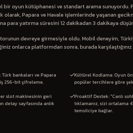
l bir oyun kütüphanesi ve standart arama sunuyordu. Far
İlk olarak, Papara ve Havale işlemlerinde yaşanan gecikm
ma para yatırma süresini 12 dakikadan 3 dakikaya düşü
motorunun devreye girmesiyle oldu. Mobil deneyim, Türki
tiğiniz onlarca platformdan sonra, burada karşılaştığınız
 Türk bankaları ve Papara
Kültürel Kodlama: Oyun öne
iş 256-bit şifreleme.
popüler tercihlere göre şeki
er slot makinesinin geri
Proaktif Destek: "Canlı so
n detay sayfasında anlık
tıklamanız, sizi ortalama 4
temsilciye bağlar.