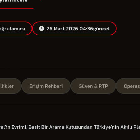
doğrulaması
26 Mart 2026 04:36
güncel
llikler
Erişim Rehberi
Güven & RTP
Operas
al'in Evrimi: Basit Bir Arama Kutusundan Türkiye'nin Akıllı P