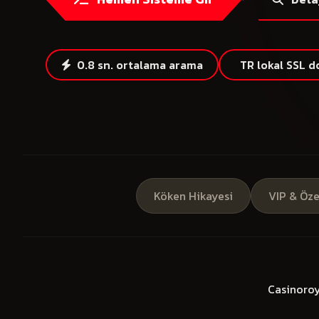
0.8 sn. ortalama arama
TR lokal SSL 
Köken Hikayesi
VIP & Öze
Casinoroy