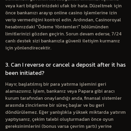
veya kart bilgilerinizdeki ufak bir hata. Düzeltmek için
önce bankanızı arayıp online casino işlemlerine izin
verip vermediğini kontrol edin. Ardından, Casinoroyal
hesabınızdaki "Ödeme Yöntemleri" bölümünden
limitlerinizi gözden geçirin. Sorun devam ederse, 7/24
canlı destek sizi bankanızla güvenli iletişim kurmanız
için yönlendirecektir.
3. Can I reverse or cancel a deposit after it has
been initiated?
Hayır, başlatılmış bir para yatırma işlemini geri
alamazsınız. İşlem, bankanız veya Papara gibi aracı
kurum tarafından onaylandığı anda, finansal sistemler
arasında zincirleme bir süreç başlar ve bu geri
döndürülemez. Eğer yanlışlıkla yüksek miktarda yatırım
yaptıysanız, çekim talebi oluşturmadan önce oyun
gereksinimlerini (bonus varsa çevrim şartı) yerine