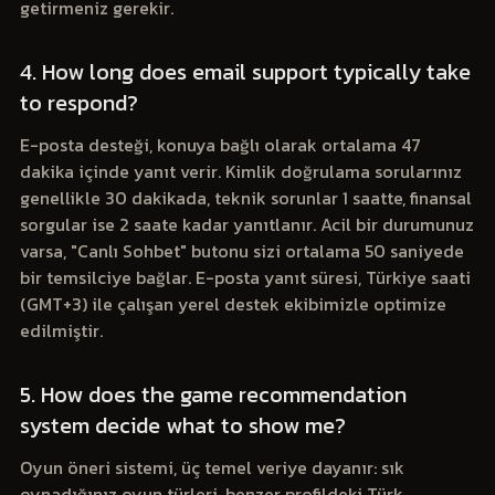
getirmeniz gerekir.
4. How long does email support typically take
to respond?
E-posta desteği, konuya bağlı olarak ortalama 47
dakika içinde yanıt verir. Kimlik doğrulama sorularınız
genellikle 30 dakikada, teknik sorunlar 1 saatte, finansal
sorgular ise 2 saate kadar yanıtlanır. Acil bir durumunuz
varsa, "Canlı Sohbet" butonu sizi ortalama 50 saniyede
bir temsilciye bağlar. E-posta yanıt süresi, Türkiye saati
(GMT+3) ile çalışan yerel destek ekibimizle optimize
edilmiştir.
5. How does the game recommendation
system decide what to show me?
Oyun öneri sistemi, üç temel veriye dayanır: sık
oynadığınız oyun türleri, benzer profildeki Türk