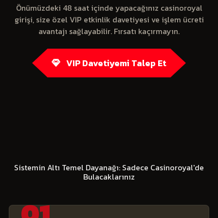
Önümüzdeki 48 saat içinde yapacağınız casinoroyal
girişi, size özel VIP etkinlik davetiyesi ve işlem ücreti
avantajı sağlayabilir. Fırsatı kaçırmayın.
VIP Davetiyemi Talep Et
Sistemin Altı Temel Dayanağı: Sadece Casinoroyal'de
Bulacaklarınız