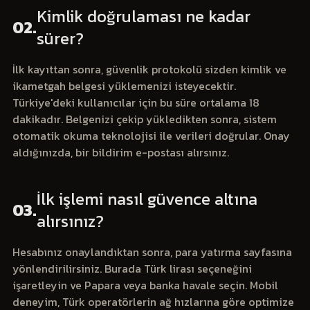
Kimlik doğrulaması ne kadar
02.
sürer?
İlk kayıttan sonra, güvenlik protokolü sizden kimlik ve
ikametgah belgesi yüklemenizi isteyecektir.
Türkiye'deki kullanıcılar için bu süre ortalama 18
dakikadır. Belgenizi çekip yükledikten sonra, sistem
otomatik okuma teknolojisi ile verileri doğrular. Onay
aldığınızda, bir bildirim e-postası alırsınız.
İlk işlemi nasıl güvence altına
03.
alırsınız?
Hesabınız onaylandıktan sonra, para yatırma sayfasına
yönlendirilirsiniz. Burada Türk lirası seçeneğini
işaretleyin ve Papara veya banka havale seçin. Mobil
deneyim, Türk operatörlerin ağ hızlarına göre optimize