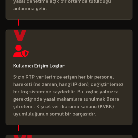
yasal denetime açık bir ortamda tutulduğu
anlamına gelir.
Kullanıcı Erişim Logları
Sizin RTP verilerinize erişen her bir personel
hareketi (ne zaman, hangi IP'den), değiştirilemez
bir log sistemine kaydedilir. Bu loglar, yalnızca
gerektiğinde yasal makamlara sunulmak üzere
şifrelenir. Kişisel veri koruma kanunu (KVKK)
uyumluluğunun somut bir parçasıdır.