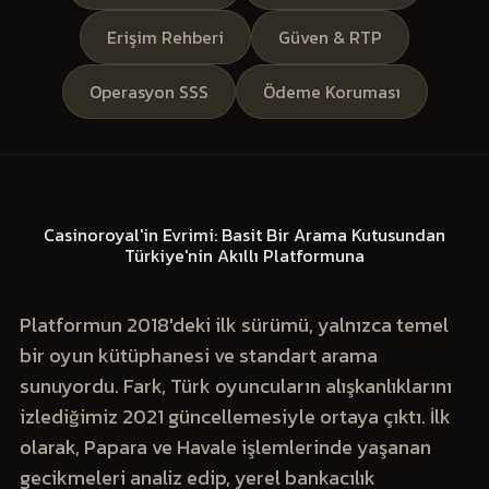
Erişim Rehberi
Güven & RTP
Operasyon SSS
Ödeme Koruması
Casinoroyal'in Evrimi: Basit Bir Arama Kutusundan
Türkiye'nin Akıllı Platformuna
Platformun 2018'deki ilk sürümü, yalnızca temel
bir oyun kütüphanesi ve standart arama
sunuyordu. Fark, Türk oyuncuların alışkanlıklarını
izlediğimiz 2021 güncellemesiyle ortaya çıktı. İlk
olarak, Papara ve Havale işlemlerinde yaşanan
gecikmeleri analiz edip, yerel bankacılık