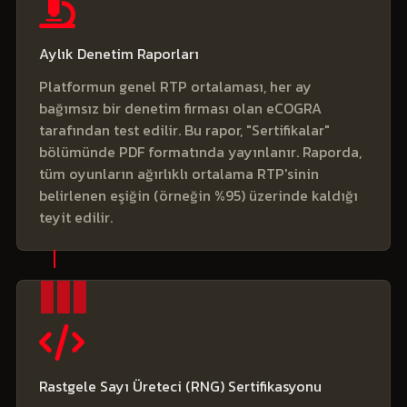
Aylık Denetim Raporları
Platformun genel RTP ortalaması, her ay
bağımsız bir denetim firması olan eCOGRA
tarafından test edilir. Bu rapor, "Sertifikalar"
bölümünde PDF formatında yayınlanır. Raporda,
tüm oyunların ağırlıklı ortalama RTP'sinin
belirlenen eşiğin (örneğin %95) üzerinde kaldığı
teyit edilir.
Rastgele Sayı Üreteci (RNG) Sertifikasyonu