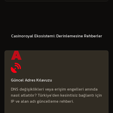
Casinoroyal Ekosistemi: Derinlemesine Rehberler
Güncel Adres Kılavuzu
DNS değişiklikleri veya erişim engelleri anında
nasıl atlatılır? Türkiye'den kesintisiz bağlantı için
IP ve alan adı güncelleme rehberi.