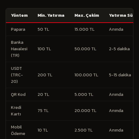
Yöntem
Min. Yatırma
Max. Çekim
Yatırma Süre
Papara
50 TL
15.000 TL
Anında
Banka
Havalesi
100 TL
50.000 TL
2-5 dakika
(TR)
USDT
(TRC-
200 TL
100.000 TL
5-15 dakika
20)
QR Kod
20 TL
5.000 TL
Anında
Kredi
75 TL
20.000 TL
Anında
Kartı
Mobil
10 TL
2.500 TL
Anında
Ödeme