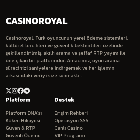
CASINOROYAL
Casinoroyal, Türk oyuncunun yerel ödeme sistemleri,
kültürel tercihleri ve güvenlik beklentileri özelinde
şekillendirilmiş, akıllı arama ve şeffaf RTP yayını ile
öne çıkan bir platformdur. Amacımız, oyun arama
sürecinizi saniyelere indirgemek ve her işlemin
arkasındaki veriyi size sunmaktır.
Platform
Destek
Platform DNA'sı
Erişim Rehberi
Köken Hikayesi
Operasyon SSS
Güven & RTP
Canlı Casino
Güvenli Ödeme
VIP Programı