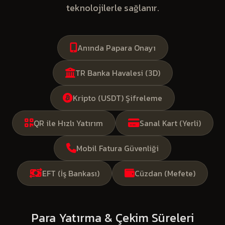
teknolojilerle sağlanır.
Anında Papara Onayı
TR Banka Havalesi (3D)
Kripto (USDT) Şifreleme
QR ile Hızlı Yatırım
Sanal Kart (Yerli)
Mobil Fatura Güvenliği
EFT (İş Bankası)
Cüzdan (Mefete)
Para Yatırma & Çekim Süreleri