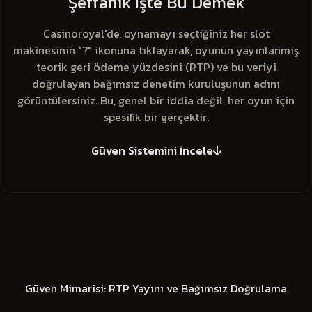
Şeffaflık İşte Bu Demek
Casinoroyal'de, oynamayı seçtiğiniz her slot
makinesinin "?" ikonuna tıklayarak, oyunun yayınlanmış
teorik geri ödeme yüzdesini (RTP) ve bu veriyi
doğrulayan bağımsız denetim kuruluşunun adını
görüntülersiniz. Bu, genel bir iddia değil, her oyun için
spesifik bir gerçektir.
Güven Sistemini İncele
Güven Mimarisi: RTP Yayını ve Bağımsız Doğrulama