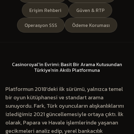
Erişim Rehberi
Güven & RTP
Operasyon SSS
Ödeme Koruması
Casinoroyal'in Evrimi: Basit Bir Arama Kutusundan
Türkiye'nin Akıllı Platformuna
Platformun 2018'deki ilk sürümü, yalnızca temel
bir oyun kütüphanesi ve standart arama
sunuyordu. Fark, Türk oyuncuların alışkanlıklarını
izlediğimiz 2021 güncellemesiyle ortaya çıktı. İlk
olarak, Papara ve Havale işlemlerinde yaşanan
gecikmeleri analiz edip, yerel bankacılık