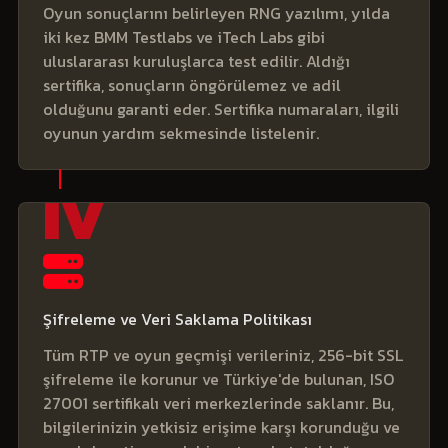
Oyun sonuçlarını belirleyen RNG yazılımı, yılda
iki kez BMM Testlabs ve iTech Labs gibi
uluslararası kuruluşlarca test edilir. Aldığı
sertifika, sonuçların öngörülemez ve adil
olduğunu garanti eder. Sertifika numaraları, ilgili
oyunun yardım sekmesinde listelenir.
Şifreleme ve Veri Saklama Politikası
Tüm RTP ve oyun geçmişi verileriniz, 256-bit SSL
şifreleme ile korunur ve Türkiye'de bulunan, ISO
27001 sertifikalı veri merkezlerinde saklanır. Bu,
bilgilerinizin yetkisiz erişime karşı korunduğu ve