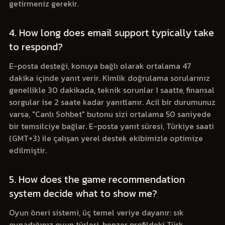
getirmeniz gerekir.
4. How long does email support typically take
to respond?
E-posta desteği, konuya bağlı olarak ortalama 47
dakika içinde yanıt verir. Kimlik doğrulama sorularınız
genellikle 30 dakikada, teknik sorunlar 1 saatte, finansal
sorgular ise 2 saate kadar yanıtlanır. Acil bir durumunuz
varsa, "Canlı Sohbet" butonu sizi ortalama 50 saniyede
bir temsilciye bağlar. E-posta yanıt süresi, Türkiye saati
(GMT+3) ile çalışan yerel destek ekibimizle optimize
edilmiştir.
5. How does the game recommendation
system decide what to show me?
Oyun öneri sistemi, üç temel veriye dayanır: sık
oynadığınız oyun türleri, benzer profildeki Türk