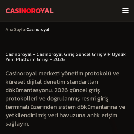
CASINOROYAL
Ana Sayfa
›
Casinoroyal
Casinoroyal - Casinoroyal Giriş Güncel Giriş VİP Üyelik
Yeni Platform Girişi - 2026
Casinoroyal merkezi yönetim protokolü ve
küresel dijital denetim standartları
dökümantasyonu. 2026 güncel giriş
protokolleri ve doğrulanmış resmi giriş
terminali üzerinden sistem dökümanlarına ve
yetkilendirilmiş veri havuzuna anlık erişim
sağlayın.