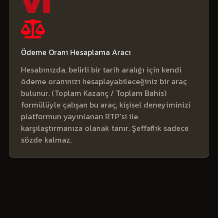
Ödeme Oranı Hesaplama Aracı
Hesabınızda, belirli bir tarih aralığı için kendi
ödeme oranınızı hesaplayabileceğiniz bir araç
bulunur. (Toplam Kazanç / Toplam Bahis)
formülüyle çalışan bu araç, kişisel deneyiminizi
platformun yayınlanan RTP'si ile
karşılaştırmanıza olanak tanır. Şeffaflık sadece
sözde kalmaz.