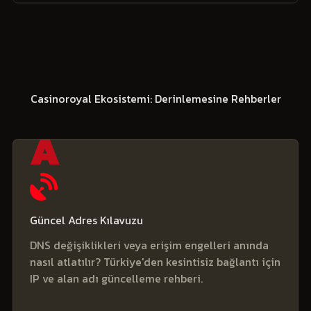
Casinoroyal Ekosistemi: Derinlemesine Rehberler
Güncel Adres Kılavuzu
DNS değişiklikleri veya erişim engelleri anında
nasıl atlatılır? Türkiye'den kesintisiz bağlantı için
IP ve alan adı güncelleme rehberi.