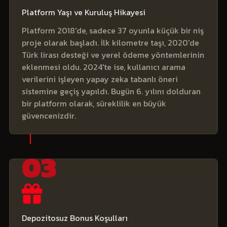
Platform Yaşı ve Kuruluş Hikayesi
Platform 2018'de, sadece 37 oyunla küçük bir niş
proje olarak başladı. İlk kilometre taşı, 2020'de
Türk lirası desteği ve yerel ödeme yöntemlerinin
eklenmesi oldu. 2024'te ise, kullanıcı arama
verilerini işleyen yapay zeka tabanlı öneri
sistemine geçiş yapıldı. Bugün 6. yılını dolduran
bir platform olarak, süreklilik en büyük
güvencenizdir.
Depozitosuz Bonus Koşulları