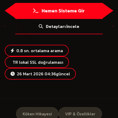
Hemen Sisteme Gir
Detayları İncele
0.8 sn. ortalama arama
TR lokal SSL doğrulaması
26 Mart 2026 04:36
güncel
Köken Hikayesi
VIP & Özellikler