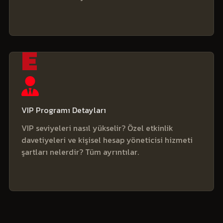
VIP Programı Detayları
VIP seviyeleri nasıl yükselir? Özel etkinlik
davetiyeleri ve kişisel hesap yöneticisi hizmeti
şartları nelerdir? Tüm ayrıntılar.