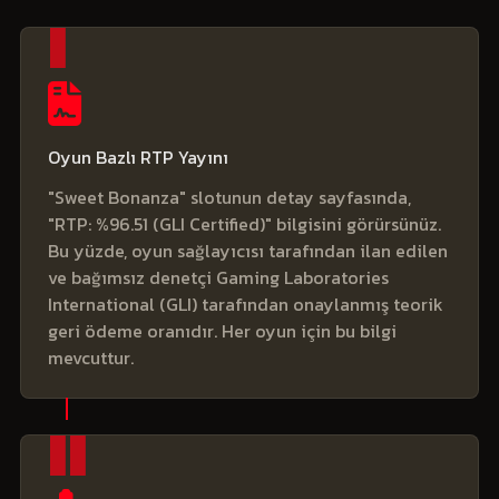
Oyun Bazlı RTP Yayını
"Sweet Bonanza" slotunun detay sayfasında,
"RTP: %96.51 (GLI Certified)" bilgisini görürsünüz.
Bu yüzde, oyun sağlayıcısı tarafından ilan edilen
ve bağımsız denetçi Gaming Laboratories
International (GLI) tarafından onaylanmış teorik
geri ödeme oranıdır. Her oyun için bu bilgi
mevcuttur.