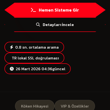
Hemen Sisteme Gir
Detayları İncele
0.8 sn. ortalama arama
TR lokal SSL doğrulaması
26 Mart 2026 04:36
güncel
Köken Hikayesi
VIP & Özellikler