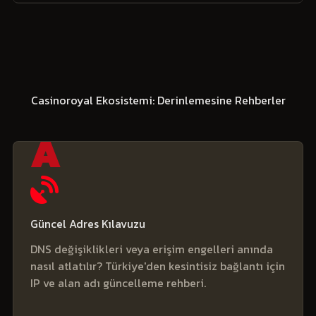
Casinoroyal Ekosistemi: Derinlemesine Rehberler
Güncel Adres Kılavuzu
DNS değişiklikleri veya erişim engelleri anında
nasıl atlatılır? Türkiye'den kesintisiz bağlantı için
IP ve alan adı güncelleme rehberi.