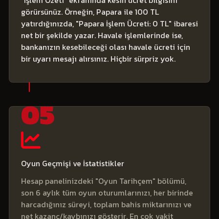
"İşlem Özeti" ekranında kesin ücret bilgisini
görürsünüz. Örneğin, Papara ile 100 TL
yatırdığınızda, "Papara İşlem Ücreti: 0 TL" ibaresi
net bir şekilde yazar. Havale işlemlerinde ise,
bankanızın kesebileceği olası havale ücreti için
bir uyarı mesajı alırsınız. Hiçbir sürpriz yok.
Oyun Geçmişi ve İstatistikler
Hesap panelinizdeki "Oyun Tarihçem" bölümü,
son 6 aylık tüm oyun oturumlarınızı, her birinde
harcadığınız süreyi, toplam bahis miktarınızı ve
net kazanç/kaybınızı gösterir. En çok vakit