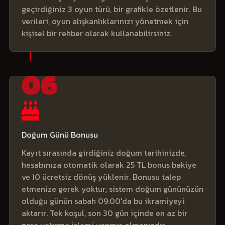
geçirdiğiniz 3 oyun türü, bir grafikle özetlenir. Bu
verileri, oyun alışkanlıklarınızı yönetmek için
kişisel bir rehber olarak kullanabilirsiniz.
Doğum Günü Bonusu
Kayıt sırasında girdiğiniz doğum tarihinizde,
hesabınıza otomatik olarak 25 TL bonus bakiye
ve 10 ücretsiz dönüş yüklenir. Bonusu talep
etmenize gerek yoktur; sistem doğum gününüzün
olduğu günün sabah 09:00'da bu ikramiyeyi
aktarır. Tek koşul, son 30 gün içinde en az bir