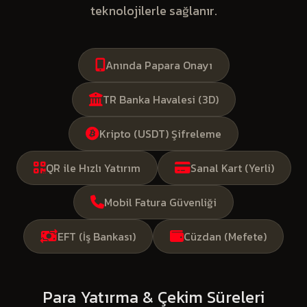
teknolojilerle sağlanır.
Anında Papara Onayı
TR Banka Havalesi (3D)
Kripto (USDT) Şifreleme
QR ile Hızlı Yatırım
Sanal Kart (Yerli)
Mobil Fatura Güvenliği
EFT (İş Bankası)
Cüzdan (Mefete)
Para Yatırma & Çekim Süreleri